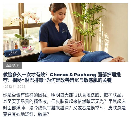
面部护理
做脸多久一次才有效？Cheras & Puchong 面部护理推
荐：揭秘“淋巴排毒”为何是改善暗沉与敏感肌的关键
⋅
27 12 月, 2025
你是否也有这样的困扰：明明每天都很认真地洗脸、擦护肤品，
甚至买了昂贵的精华液，但皮肤看起来依然暗沉无光？早晨起床
时面部浮肿，法令纹似乎越来越深？又或者是换季时，皮肤总是
莫名其妙地泛红、敏感？